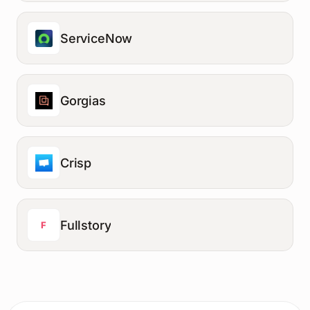
ServiceNow
Gorgias
Crisp
Fullstory
F