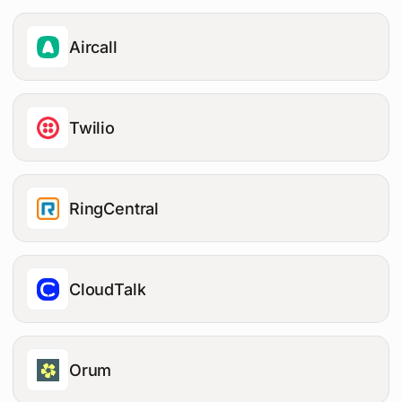
Aircall
Twilio
RingCentral
CloudTalk
Orum