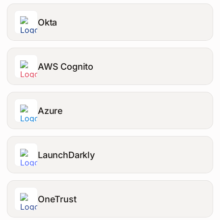
Okta
AWS Cognito
Azure
LaunchDarkly
OneTrust