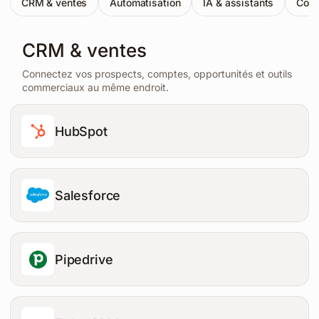
CRM & ventes
Automatisation
IA & assistants
Comm
CRM & ventes
Connectez vos prospects, comptes, opportunités et outils
commerciaux au même endroit.
HubSpot
Salesforce
Pipedrive