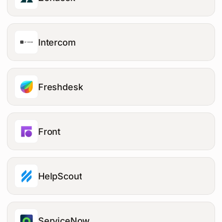
Intercom
Freshdesk
Front
HelpScout
ServiceNow