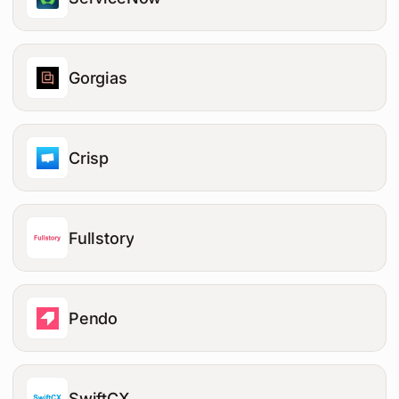
Gorgias
Crisp
Fullstory
Pendo
SwiftCX