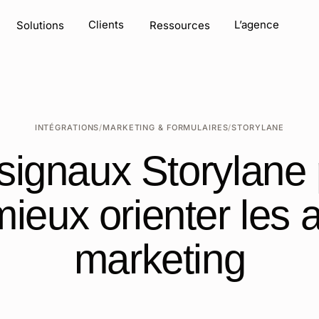
e chat
Clients
L’agence
Solutions
Ressources
INTÉGRATIONS
/
MARKETING & FORMULAIRES
/
STORYLANE
 signaux Storylane 
ieux orienter les 
marketing